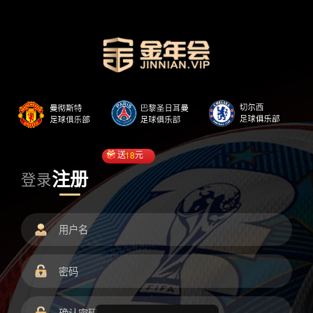
送
18
元
注册
登录